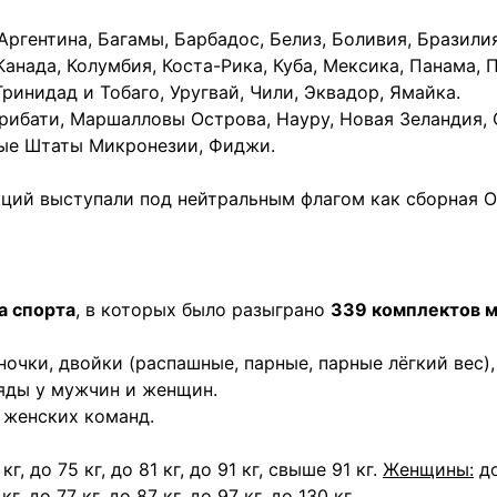
 Аргентина, Багамы, Барбадос, Белиз, Боливия, Бразилия
анада, Колумбия, Коста-Рика, Куба, Мексика, Панама, 
ринидад и Тобаго, Уругвай, Чили, Эквадор, Ямайка.
ирибати, Маршалловы Острова, Науру, Новая Зеландия, 
ные Штаты Микронезии, Фиджи.
ций выступали под нейтральным флагом как сборная О
а спорта
, в которых было разыграно
339 комплектов 
очки, двойки (распашные, парные, парные лёгкий вес),
яды у мужчин и женщин.
 женских команд.
кг, до 75 кг, до 81 кг, до 91 кг, свыше 91 кг.
Женщины:
до
кг, до 77 кг, до 87 кг, до 97 кг, до 130 кг.