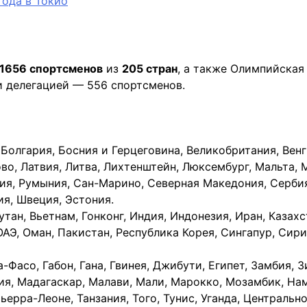
11656 спортсменов
из
205 стран
, а также Олимпийская
и делегацией — 556 спортсменов.
 Болгария, Босния и Герцеговина, Великобритания, Венг
ово, Латвия, Литва, Лихтенштейн, Люксембург, Мальта,
я, Румыния, Сан-Марино, Северная Македония, Сербия,
ия, Швеция, Эстония.
утан, Вьетнам, Гонконг, Индия, Индонезия, Иран, Казахст
АЭ, Оман, Пакистан, Республика Корея, Сингапур, Сири
а-Фасо, Габон, Гана, Гвинея, Джибути, Египет, Замбия, 
ия, Мадагаскар, Малави, Мали, Марокко, Мозамбик, Нам
ьерра-Леоне, Танзания, Того, Тунис, Уганда, Центральн