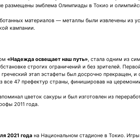
оне размещены эмблема Олимпиады в Токио и олимпийс
ботанных материалов — металлы были извлечены из у
кой кампании.
гом
«Надежда освещает наш путь»
, стала одним из с
обстановке строгих ограничений и без зрителей. Перв
и греческий этап эстафеты был досрочно прекращен, и 
з все 47 префектур страны, финишировав на церемони
апоминал цветок сакуры и был изготовлен из перерабо
рофы 2011 года.
ля 2021 года
на Национальном стадионе в Токио. Игр