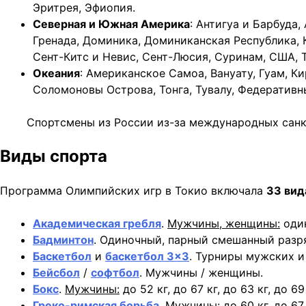
Эритрея, Эфиопия.
Северная и Южная Америка
: Антигуа и Барбуда,
Гренада, Доминика, Доминиканская Республика, К
Сент-Китс и Невис, Сент-Люсия, Суринам, США, Т
Океания
: Американское Самоа, Вануату, Гуам, К
Соломоновы Острова, Тонга, Тувалу, Федератив
Спортсмены из России из-за международных санк
Виды спорта
Программа Олимпийских игр в Токио включала
33 вид
Академическая гребля
.
Мужчины, женщины:
один
Бадминтон
. Одиночный, парный смешанный разр
Баскетбол
и
баскетбол 3×3
. Турниры мужских и
Бейсбол
/
софтбол
. Мужчины / женщины.
Бокс
.
Мужчины:
до 52 кг, до 67 кг, до 63 кг, до 69 
Греко-римская борьба
.
Мужчины:
до 60 кг, до 67 