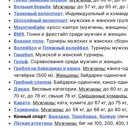
Вольная борьба
.
Мужчины
: до 57 кг, до 65 кг, до 
Трековый велоспорт
. Индивидуальный и команд
Шоссейный велоспорт
: мужские и женские груп
Маунтинбайк
: кросс-кантри (мужчины, женщины)
BMX
. Гонки и фристайл среди мужчин и женщин.
Водное поло
. Турниры мужских и женских сборн
Волейбол
и
Пляжный волейбол
. Турниры мужск
Гандбол
. Мужской и женский турниры.
Гольф
. Соревнования среди мужчин и женщин.
Гребля на байдарках и каноэ
.
Мужчины:
каноэ-оди
четвёрки (500 м).
Женщины:
байдарки-одиночки (
Гребной слалом
. Байдарки-одиночки, каноэ-оди
Дзюдо
. Весовые категории.
Мужчины:
до 60 кг, до
70 кг, до 78 кг, свыше 78 кг.
Смешанные команды.
Карате
.
Мужчины:
ката, кумите до 67 кг, до 75 кг
Тхэквондо
.
Мужчины:
до 58 кг, до 68 кг, до 80 кг
Конный спорт
:
Выездка
,
Троеборье
,
Конкур
(лич
Лёгкая атлетика
.
Мужчины:
бег на 100, 200, 400,