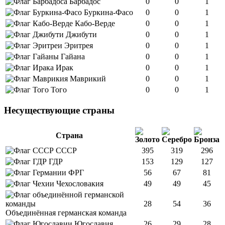
Барбадос
0
0
1
Буркина-Фасо
0
0
1
Кабо-Верде
0
0
1
Джибути
0
0
1
Эритрея
0
0
1
Гайана
0
0
1
Ирак
0
0
1
Маврикий
0
0
1
Того
0
0
1
Несуществующие страны
Страна
СССР
395
319
296
ГДР
153
129
127
ФРГ
56
67
81
Чехословакия
49
49
45
28
54
36
Объединённая германская команда
Югославия
26
29
28