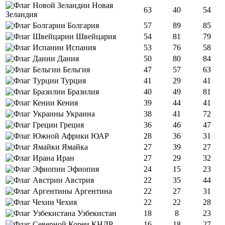
Новая
63
40
54
Зеландия
Болгария
57
89
85
Швейцария
54
81
79
Испания
53
76
58
Дания
50
80
84
Бельгия
47
57
63
Турция
41
29
41
Бразилия
40
49
81
Кения
39
44
41
Украина
38
41
72
Греция
36
46
47
ЮАР
28
36
31
Ямайка
27
39
27
Иран
27
29
32
Эфиопия
24
15
23
Австрия
22
35
44
Аргентина
22
27
31
Чехия
22
22
28
Узбекистан
18
8
23
КНДР
16
18
27