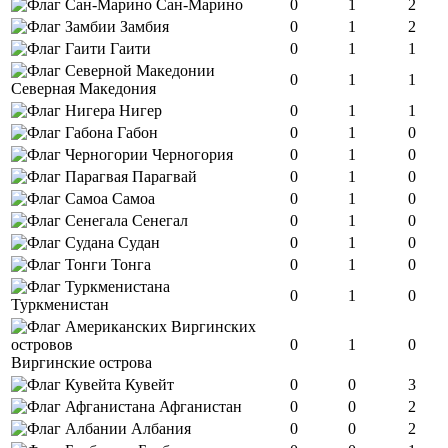
Сан-Марино
0
1
2
Замбия
0
1
2
Гаити
0
1
1
0
1
1
Северная Македония
Нигер
0
1
1
Габон
0
1
0
Черногория
0
1
0
Парагвай
0
1
0
Самоа
0
1
0
Сенегал
0
1
0
Судан
0
1
0
Тонга
0
1
0
0
1
0
Туркменистан
0
1
0
Виргинские острова
Кувейт
0
0
3
Афганистан
0
0
2
Албания
0
0
2