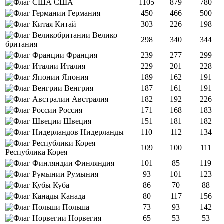
США
1105
879
780
Германия
450
466
500
Китай
303
226
198
Велико
298
340
344
британия
Франция
239
277
299
Италия
229
201
228
Япония
189
162
191
Венгрия
187
161
191
Австралия
182
192
226
Россия
171
168
183
Швеция
151
181
182
Нидерланды
110
112
134
109
100
111
Республика Корея
Финляндия
101
85
119
Румыния
93
101
123
Куба
86
70
88
Канада
80
117
156
Польша
73
93
142
Норвегия
65
53
53