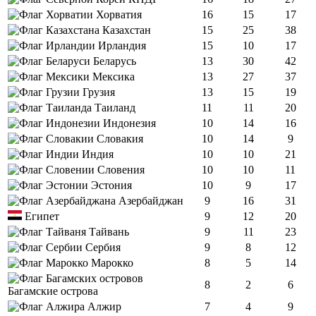
Хорватия
16
15
17
Казахстан
15
25
38
Ирландия
15
10
17
Беларусь
13
30
42
Мексика
13
27
37
Грузия
13
15
19
Таиланд
11
11
20
Индонезия
10
14
16
Словакия
10
14
9
Индия
10
10
21
Словения
10
10
11
Эстония
10
9
17
Азербайджан
9
16
31
Египет
9
12
20
Тайвань
9
11
23
Сербия
9
8
12
Марокко
8
5
14
8
2
6
Багамские острова
Алжир
7
4
9