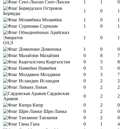
Сент-Люсия
1
1
0
1
0
1
Бермуды
Мозамбик
1
0
1
Суринам
1
0
1
1
0
1
ОАЭ
Доминика
1
0
0
Малайзия
0
8
7
Кыргызстан
0
5
8
Намибия
0
5
0
Молдавия
0
3
7
Исландия
0
2
2
Ливан
0
2
2
Саудовская
0
2
2
Аравия
Кипр
0
2
0
Шри-Ланка
0
2
0
Танзания
0
2
0
Гана
0
1
4