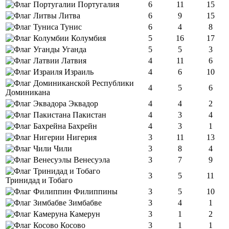
Португалия
6
11
15
Литва
6
9
15
Тунис
6
4
8
Колумбия
5
16
17
Уганда
5
5
3
Латвия
4
11
6
Израиль
4
6
10
4
5
6
Доминикана
Эквадор
4
4
2
Пакистан
4
3
4
Бахрейн
4
3
1
Нигерия
3
11
13
Чили
3
8
4
Венесуэла
3
7
9
3
5
11
Тринидад и Тобаго
Филиппины
3
5
10
Зимбабве
3
4
1
Камерун
3
1
2
Косово
3
1
1