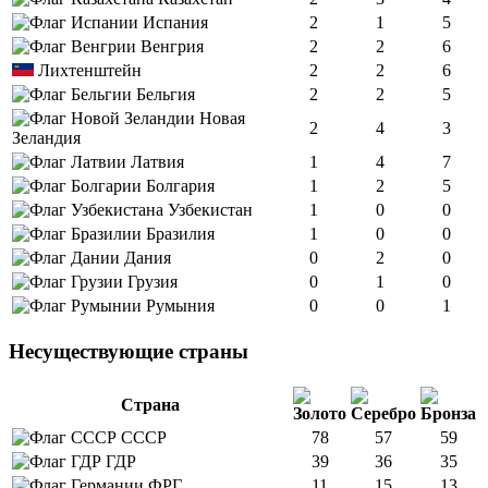
Испания
2
1
5
Венгрия
2
2
6
Лихтенштейн
2
2
6
Бельгия
2
2
5
Новая
2
4
3
Зеландия
Латвия
1
4
7
Болгария
1
2
5
Узбекистан
1
0
0
Бразилия
1
0
0
Дания
0
2
0
Грузия
0
1
0
Румыния
0
0
1
Несуществующие страны
Страна
СССР
78
57
59
ГДР
39
36
35
ФРГ
11
15
13