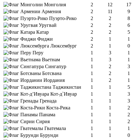
Монголия
2
12
17
Армения
2
11
9
Пуэрто-Рико
2
2
8
Уругвай
2
2
6
Катар
2
2
5
Фиджи
2
1
1
Люксембург
2
1
0
Перу
1
3
1
Вьетнам
1
3
1
Сингапур
1
2
3
Ботсвана
1
2
1
Иордания
1
2
1
Таджикистан
1
1
5
Кот-д`Ивуар
1
1
3
Гренада
1
1
3
Коста-Рика
1
1
2
Панама
1
1
2
Сирия
1
1
2
Гватемала
1
1
1
Бурунди
1
1
0