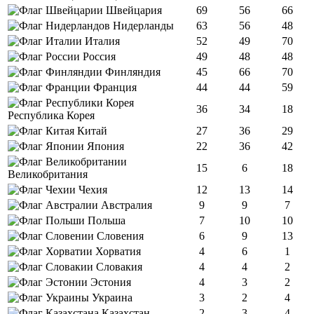
Швейцария
69
56
66
Нидерланды
63
56
48
Италия
52
49
70
Россия
49
48
48
Финляндия
45
66
70
Франция
44
44
59
36
34
18
Республика Корея
Китай
27
36
29
Япония
22
36
42
15
6
18
Великобритания
Чехия
12
13
14
Австралия
9
9
7
Польша
7
10
10
Словения
6
9
13
Хорватия
4
6
1
Словакия
4
4
2
Эстония
4
3
2
Украина
3
2
4
Казахстан
2
3
4