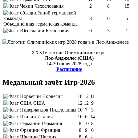
Чехословакия
2
8
15
8
6
5
Объединённая германская команда
Югославия
0
3
1
XXXIV летние Олимпийские игры
Лос-Анджелес (США)
14-30 июля 2028 года
Расписание
Медальный зачёт Игр-2026
Норвегия
18
12
11
США
12
12
9
Нидерланды
10
7
3
Италия
10
6
14
Германия
8
10
8
Франция
8
9
6
Швеция
8
6
4