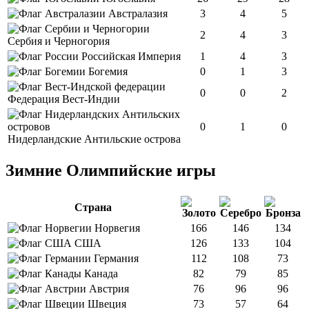
Австралазия
3
4
5
2
4
3
Сербия и Черногория
Российская Империя
1
4
3
Богемия
0
1
3
0
0
2
Федерация Вест-Индии
0
1
0
Нидерландские Антильские острова
Зимние Олимпийские игры
Страна
Норвегия
166
146
134
США
126
133
104
Германия
112
108
73
Канада
82
79
85
Австрия
76
96
96
Швеция
73
57
64