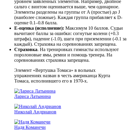
уровнем заявленных элементов. Например, двойное
сальто с винтом оценивается выше, чем одинарное.
Элементы разделены на группы от A (простые) до J
(наиболее сложные). Каждая группа прибавляет к D-
оценке 0.1–0.8 балла.
E-оценка (исполнение):
Максимум 10 баллов. Судьи
вычитают баллы за ошибки: согнутые колени (+0.3
штрафа), падение (-1.0), шаги при приземлении (-0.1 за
каждый). Страховка на соревнованиях запрещена.
Страховка
. На тренировках гимнасты используют
поролоновые ямы, ремни и помощь тренера. На
соревнованиях страховка запрещена.
Элемент «Вертушка Томаса» в вольных
упражнениях назван в честь американца Курта
Томаса, исполнившего его в 1970-х.
Лариса Латынина
Николай Андрианов
Надя Команечи