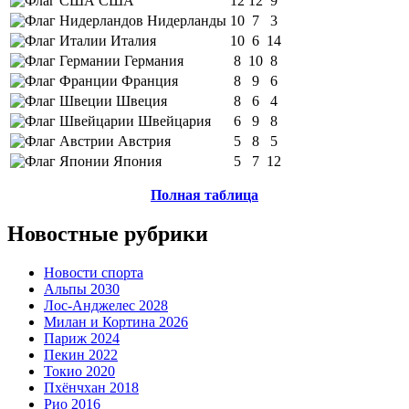
США
12
12
9
Нидерланды
10
7
3
Италия
10
6
14
Германия
8
10
8
Франция
8
9
6
Швеция
8
6
4
Швейцария
6
9
8
Австрия
5
8
5
Япония
5
7
12
Полная таблица
Новостные рубрики
Новости спорта
Альпы 2030
Лос-Анджелес 2028
Милан и Кортина 2026
Париж 2024
Пекин 2022
Токио 2020
Пхёнчхан 2018
Рио 2016