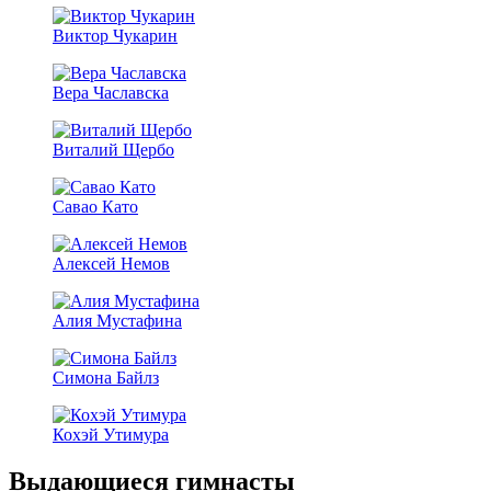
Виктор Чукарин
Вера Чаславска
Виталий Щербо
Савао Като
Алексей Немов
Алия Мустафина
Симона Байлз
Кохэй Утимура
Выдающиеся гимнасты