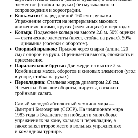
элементов (стойки на руках) без музыкального
сопровождения и хореографии.
Конь-махи:
Снаряд длиной 160 см с ручками.
Упражнение строится на непрерывных маховых
движениях ногами, кругах («мельницах») и переходах.
Кольца:
Подвесные кольца на высоте 2.8 м. 50% оценки
— статические элементы (крест, стойка на руках), 50%
— динамика (соскоки с оборотом).
Опорный прыжок:
Прыжок через снаряд (длина 120
см) с опорой на руки. Оценивается высота, сложность и
приземление.
Параллельные брусья:
Две жерди на высоте 2 м.
Комбинация махов, оборотов и силовых элементов (угол
в упоре, стойка на руках).
Перекладина:
Стальная жердь диаметром 2.8 см.
Элементы: большие обороты, пируэты, соскоки с
тройными сальто.
Самый молодой абсолютный чемпион мира —
Дмитрий Билозерчев (СССР). На чемпионате мира
1983 года в Будапеште он победил в многоборье,
упражнениях на коне, кольцах и перекладине, а
также занял второе место в вольных упражнениях
и командном турнире.