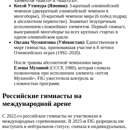
элементов «Байлз» и «Байлз-II».
Кохэй Утимура (Япония):
3-кратный олимпийский
чемпион (двукратный олимпийский чемпион в
многоборье), 10-кратный чемпион мира (6 побед подряд
в абсолютном первенстве). Знаменит безупречным
исполнением сложнейших элементов. Первый гимнаст,
выигравший многоборье на всех крупных стартах в
одном олимпийском цикле.
Оксана Чусовитина (Узбекистан):
Единственная в
мире гимнастка, принимавшая участие в 8 летних
Олимпийских играх (1992–2020).
После травмы абсолютной чемпионки мира
Елены Мухиной
(СССР, 1980), которая сломала
позвоночник при исполнении элемента «петля
Мухиной», FIG ужесточила контроль за
сложностью программ.
Российские гимнасты на
международной арене
С 2022-го российские гимнасты не участвовали в
международных соревнованиях. В 2025-м FIG разрешила им
выступать в нейтральном статусе, сначала в индивидуальных,