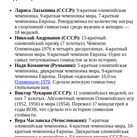
Лариса Латынина (СССР):
9-кратная олимпийская
чемпионка, 9-кратная чемпионка мира, 7-кратная
чемпионка Европы. Рекордсменка по количеству наград
в спортивной гимнастике среди мужчин и женщин —
18 медалей.
Николай Андрианов (СССР):
15-кратный
олимпийский призёр (7 золотых). Чемпион
Олимпиады-1976 в четырёх дисциплинах. 4-кратный
чемпион мира, 9-кратный чемпион Европы. Один из
самых титулованных гимнастов за всю историю.
Надя Команечи (Румыния):
5-кратная олимпийская
чемпионка, двукратная чемпионка мира, 9-кратная
чемпионка Европы. Первая «идеальная» 10.0 на
Олимпиаде-1976
. Сделала женскую гимнастику
глобальным шоу.
Виктор Чукарин (СССР):
11 олимпийских медалей, из
них 7 золотых. Абсолютный чемпион Олимпийских игр
(1952, 1956) и мира (1954). Пережил 17 концлагерей в
годы ВОВ, что сделало его историю символом
стойкости.
Вера Чаславска (Чехословакия):
7-кратная
олимпийская чемпионка, 4-кратная чемпионка мира, 10-
кратная чемпионка Европы. Двукратная олимпийская
чемпионка в многоборье. Её протест против СССР на