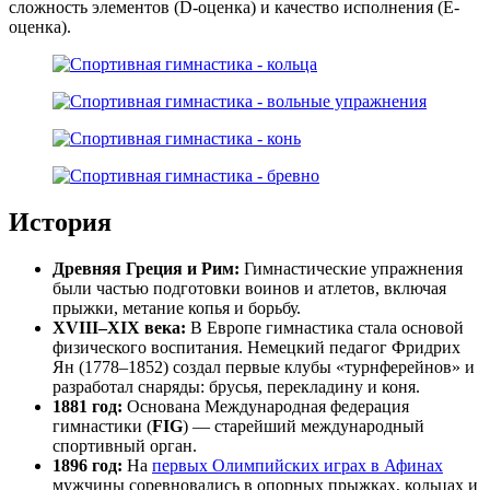
сложность элементов (D-оценка) и качество исполнения (E-
оценка).
История
Древняя Греция и Рим:
Гимнастические упражнения
были частью подготовки воинов и атлетов, включая
прыжки, метание копья и борьбу.
XVIII–XIX века:
В Европе гимнастика стала основой
физического воспитания. Немецкий педагог Фридрих
Ян (1778–1852) создал первые клубы «турнферейнов» и
разработал снаряды: брусья, перекладину и коня.
1881 год:
Основана Международная федерация
гимнастики (
FIG
) — старейший международный
спортивный орган.
1896 год:
На
первых Олимпийских играх в Афинах
мужчины соревновались в опорных прыжках, кольцах и