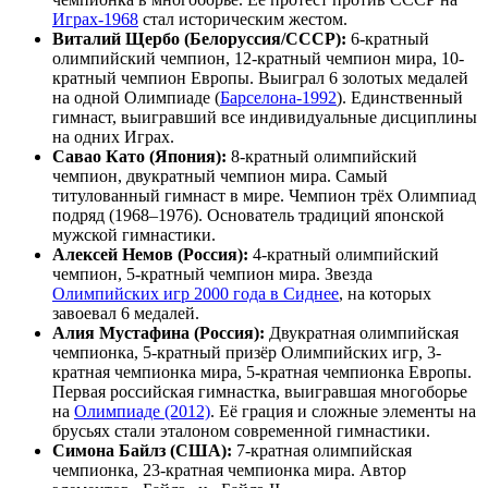
Играх-1968
стал историческим жестом.
Виталий Щербо (Белоруссия/СССР):
6-кратный
олимпийский чемпион, 12-кратный чемпион мира, 10-
кратный чемпион Европы. Выиграл 6 золотых медалей
на одной Олимпиаде (
Барселона-1992
). Единственный
гимнаст, выигравший все индивидуальные дисциплины
на одних Играх.
Савао Като (Япония):
8-кратный олимпийский
чемпион, двукратный чемпион мира. Самый
титулованный гимнаст в мире. Чемпион трёх Олимпиад
подряд (1968–1976). Основатель традиций японской
мужской гимнастики.
Алексей Немов (Россия):
4-кратный олимпийский
чемпион, 5-кратный чемпион мира. Звезда
Олимпийских игр 2000 года в Сиднее
, на которых
завоевал 6 медалей.
Алия Мустафина (Россия):
Двукратная олимпийская
чемпионка, 5-кратный призёр Олимпийских игр, 3-
кратная чемпионка мира, 5-кратная чемпионка Европы.
Первая российская гимнастка, выигравшая многоборье
на
Олимпиаде (2012)
. Её грация и сложные элементы на
брусьях стали эталоном современной гимнастики.
Симона Байлз (США):
7-кратная олимпийская
чемпионка, 23-кратная чемпионка мира. Автор