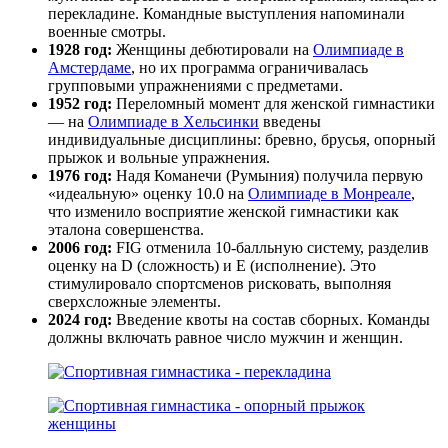
перекладине. Командные выступления напоминали
военные смотры.
1928 год:
Женщины дебютировали на
Олимпиаде в
Амстердаме
, но их программа ограничивалась
групповыми упражнениями с предметами.
1952 год:
Переломный момент для женской гимнастики
— на
Олимпиаде в Хельсинки
введены
индивидуальные дисциплины: бревно, брусья, опорный
прыжок и вольные упражнения.
1976 год:
Надя Команечи (Румыния) получила первую
«идеальную» оценку 10.0 на
Олимпиаде в Монреале
,
что изменило восприятие женской гимнастики как
эталона совершенства.
2006 год:
FIG отменила 10-балльную систему, разделив
оценку на D (сложность) и E (исполнение). Это
стимулировало спортсменов рисковать, выполняя
сверхсложные элементы.
2024 год:
Введение квоты на состав сборных. Команды
должны включать равное число мужчин и женщин.