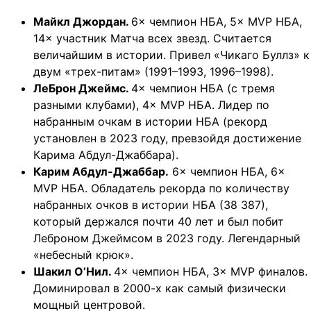
Майкл Джордан.
6× чемпион НБА, 5× MVP НБА,
14× участник Матча всех звезд. Считается
величайшим в истории. Привел «Чикаго Буллз» к
двум «трех-питам» (1991–1993, 1996–1998).
ЛеБрон Джеймс.
4× чемпион НБА (с тремя
разными клубами), 4× MVP НБА. Лидер по
набранным очкам в истории НБА (рекорд
установлен в 2023 году, превзойдя достижение
Карима Абдул-Джаббара).
Карим Абдул-Джаббар.
6× чемпион НБА, 6×
MVP НБА. Обладатель рекорда по количеству
набранных очков в истории НБА (38 387),
который держался почти 40 лет и был побит
Леброном Джеймсом в 2023 году. Легендарный
«небесный крюк».
Шакил О’Нил.
4× чемпион НБА, 3× MVP финалов.
Доминировал в 2000-х как самый физически
мощный центровой.