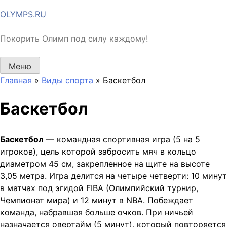
Перейти
OLYMPS.RU
к
содержимому
Покорить Олимп под силу каждому!
Меню
Главная
»
Виды спорта
»
Баскетбол
Баскетбол
Баскетбол
— командная спортивная игра (5 на 5
игроков), цель которой забросить мяч в кольцо
диаметром 45 см, закрепленное на щите на высоте
3,05 метра. Игра делится на четыре четверти: 10 минут
в матчах под эгидой FIBA (Олимпийский турнир,
Чемпионат мира) и 12 минут в NBA. Побеждает
команда, набравшая больше очков. При ничьей
назначается овертайм (5 минут), который повторяется