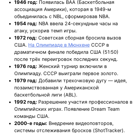
1946 год:
Появилась BAA (Баскетбольная
ассоциация Америки), которая в 1949-м
объединилась с NBL, сформировав NBA.
1954 год:
NBA ввела 24-секундные часы на
атаку, ускорив темп игры.
1972 год:
Советская сборная бросила вызов
США.
На Олимпиаде в Мюнхене
СССР в
драматичном финале победила США (51:50)
после трёх переигровок последних секунд.
1976 год:
Женский турнир включили в
Олимпиаду. СССР выиграли первое золото.
1979 год:
Добавили трехочковую дугу — идея,
позаимствованная у Американской
баскетбольной лиги (ABL).
1992 год:
Разрешение участия профессионалов в
Олимпийских играх. Появление Dream Team
команды США.
2000-е годы:
Внедрение видеоповторов,
системы отслеживания бросков (ShotTracker).