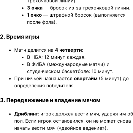
трёхочковой линии).
3 очка
— бросок из-за трёхочковой линии.
1 очко
— штрафной бросок (выполняется
после фола).
2. Время игры
Матч делится на
4 четверти
:
В НБА: 12 минут каждая.
В ФИБА (международные матчи) и
студенческом баскетболе: 10 минут.
При ничьей назначается
овертайм
(5 минут) до
определения победителя.
3. Передвижение и владение мячом
Дриблинг
: игрок должен вести мяч, ударяя им об
пол. Если игрок остановился, он не может снова
начать вести мяч («двойное ведение»).