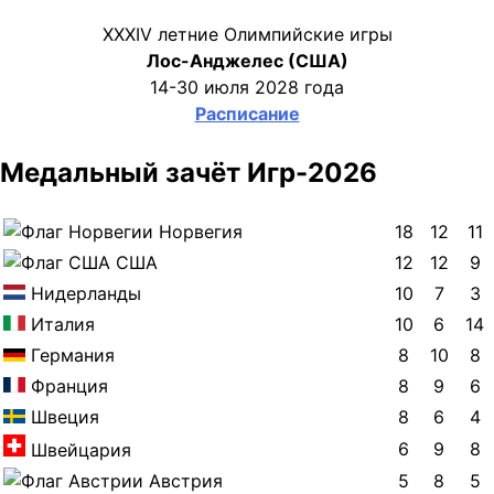
XXXIV летние Олимпийские игры
Лос-Анджелес (США)
14-30 июля 2028 года
Расписание
Медальный зачёт Игр-2026
Норвегия
18
12
11
США
12
12
9
Нидерланды
10
7
3
Италия
10
6
14
Германия
8
10
8
Франция
8
9
6
Швеция
8
6
4
6
9
8
Швейцария
Австрия
5
8
5