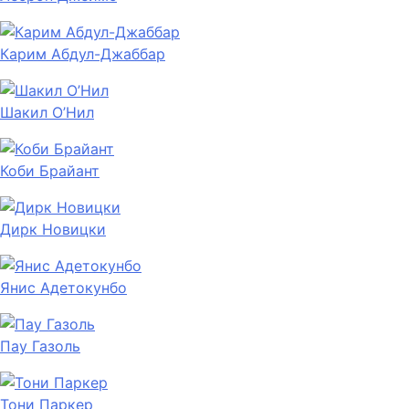
Карим Абдул-Джаббар
Шакил О’Нил
Коби Брайант
Дирк Новицки
Янис Адетокунбо
Пау Газоль
Тони Паркер