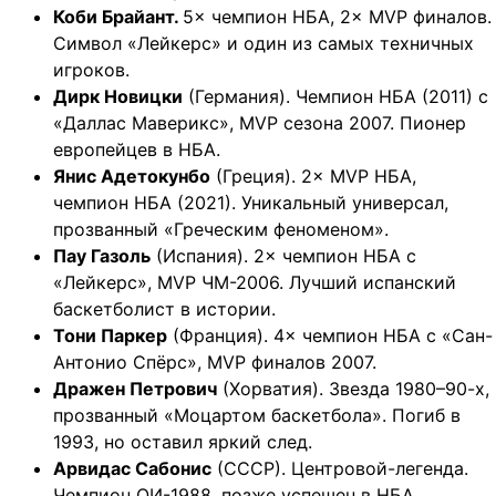
Коби Брайант.
5× чемпион НБА, 2× MVP финалов.
Символ «Лейкерс» и один из самых техничных
игроков.
Дирк Новицки
(Германия). Чемпион НБА (2011) с
«Даллас Маверикс», MVP сезона 2007. Пионер
европейцев в НБА.
Янис Адетокунбо
(Греция). 2× MVP НБА,
чемпион НБА (2021). Уникальный универсал,
прозванный «Греческим феноменом».
Пау Газоль
(Испания). 2× чемпион НБА с
«Лейкерс», MVP ЧМ-2006. Лучший испанский
баскетболист в истории.
Тони Паркер
(Франция). 4× чемпион НБА с «Сан-
Антонио Спёрс», MVP финалов 2007.
Дражен Петрович
(Хорватия). Звезда 1980–90-х,
прозванный «Моцартом баскетбола». Погиб в
1993, но оставил яркий след.
Арвидас Сабонис
(СССР). Центровой-легенда.
Чемпион ОИ-1988, позже успешен в НБА