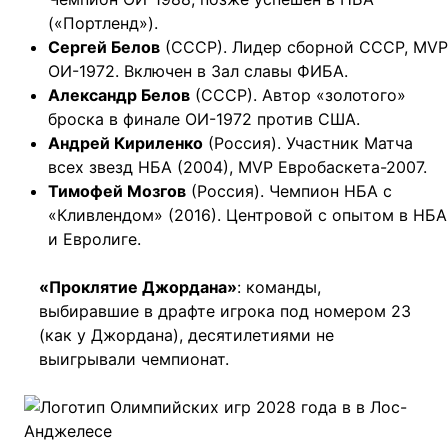
(«Портленд»).
Сергей Белов
(СССР). Лидер сборной СССР, MVP
ОИ-1972. Включен в Зал славы ФИБА.
Александр Белов
(СССР). Автор «золотого»
броска в финале ОИ-1972 против США.
Андрей Кириленко
(Россия). Участник Матча
всех звезд НБА (2004), MVP Евробаскета-2007.
Тимофей Мозгов
(Россия). Чемпион НБА с
«Кливлендом» (2016). Центровой с опытом в НБА
и Евролиге.
«Проклятие Джордана»
: команды,
выбиравшие в драфте игрока под номером 23
(как у Джордана), десятилетиями не
выигрывали чемпионат.