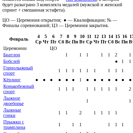
будет разыграно 3 комплекта медалей (мужской и женский
спринт + смешанная эстафета).
ЦО — Церемония открытия; ● — Квалификации; № —
Финалы соревнований; ЦЗ — Церемония закрытия.
4
5
6
7
8
9
10
11
12
13
14
15
16
1
Февраль
Ср
Чт
Пт
Сб
Вс
Пн
Вт
Ср
Чт
Пт
Сб
Вс
Пн
В
Церемонии
ЦО
Биатлон
1
1
1
1
1
2
1
Бобслей
●
1
1
Горнолыжный
1
1
1
1
1
1
1
1
1
спорт
Кёрлинг
●
●
●
●
●
●
1
●
●
●
●
●
●
●
Конькобежный
1
1
1
1
1
1
1
1
2
спорт
Лыжное
1
1
двоеборье
Лыжные
1
1
2
1
1
1
1
гонки
Прыжки с
1
1
1
1
1
1
трамплина