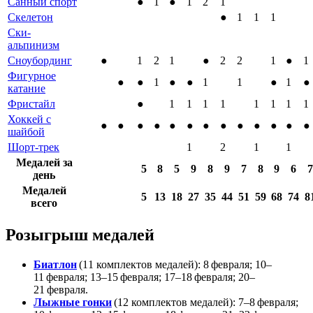
Санный спорт
●
1
●
1
2
1
Скелетон
●
1
1
1
Ски-
альпинизм
Сноубординг
●
1
2
1
●
2
2
1
●
1
Фигурное
●
●
1
●
●
1
1
●
1
●
катание
Фристайл
●
1
1
1
1
1
1
1
1
Хоккей с
●
●
●
●
●
●
●
●
●
●
●
●
●
шайбой
Шорт-трек
1
2
1
1
Медалей за
5
8
5
9
8
9
7
8
9
6
7
день
Медалей
5
13
18
27
35
44
51
59
68
74
8
всего
Розыгрыш медалей
Биатлон
(11 комплектов медалей): 8 февраля; 10–
11 февраля; 13–15 февраля; 17–18 февраля; 20–
21 февраля.
Лыжные гонки
(12 комплектов медалей): 7–8 февраля;