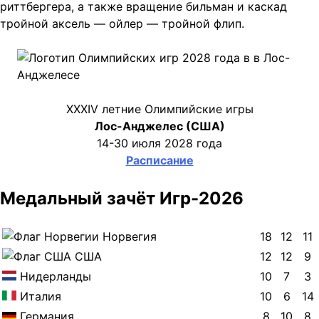
риттбергера, а также вращение бильман и каскад
тройной аксель — ойлер — тройной флип.
XXXIV летние Олимпийские игры
Лос-Анджелес (США)
14-30 июля 2028 года
Расписание
Медальный зачёт Игр-2026
Норвегия
18
12
11
США
12
12
9
Нидерланды
10
7
3
Италия
10
6
14
Германия
8
10
8