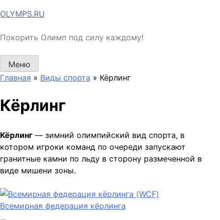
Перейти
OLYMPS.RU
к
содержимому
Покорить Олимп под силу каждому!
Меню
Главная
»
Виды спорта
»
Кёрлинг
Кёрлинг
Кёрлинг
— зимний олимпийский вид спорта, в
котором игроки команд по очереди запускают
гранитные камни по льду в сторону размеченной в
виде мишени зоны.
Всемирная федерация кёрлинга