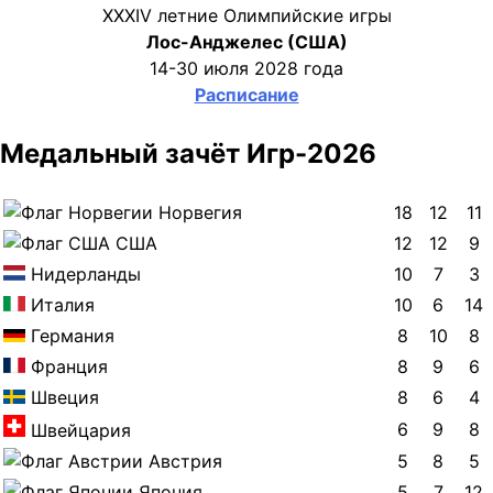
XXXIV летние Олимпийские игры
Лос-Анджелес (США)
14-30 июля 2028 года
Расписание
Медальный зачёт Игр-2026
Норвегия
18
12
11
США
12
12
9
Нидерланды
10
7
3
Италия
10
6
14
Германия
8
10
8
Франция
8
9
6
Швеция
8
6
4
6
9
8
Швейцария
Австрия
5
8
5
Япония
5
7
12