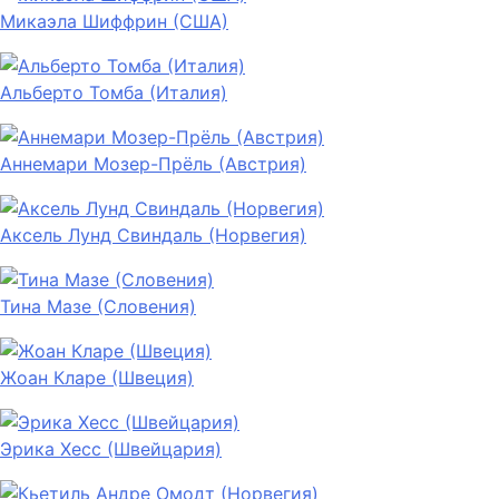
Микаэла Шиффрин (США)
Альберто Томба (Италия)
Аннемари Мозер-Прёль (Австрия)
Аксель Лунд Свиндаль (Норвегия)
Тина Мазе (Словения)
Жоан Кларе (Швеция)
Эрика Хесс (Швейцария)