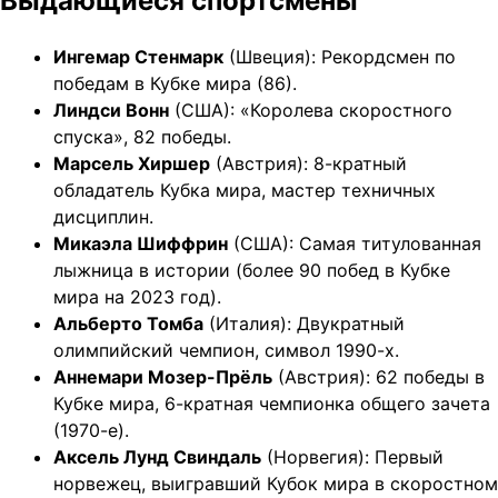
Выдающиеся спортсмены
Ингемар Стенмарк
(Швеция): Рекордсмен по
победам в Кубке мира (86).
Линдси Вонн
(США): «Королева скоростного
спуска», 82 победы.
Марсель Хиршер
(Австрия): 8-кратный
обладатель Кубка мира, мастер техничных
дисциплин.
Микаэла Шиффрин
(США): Самая титулованная
лыжница в истории (более 90 побед в Кубке
мира на 2023 год).
Альберто Томба
(Италия): Двукратный
олимпийский чемпион, символ 1990-х.
Аннемари Мозер-Прёль
(Австрия): 62 победы в
Кубке мира, 6-кратная чемпионка общего зачета
(1970-е).
Аксель Лунд Свиндаль
(Норвегия): Первый
норвежец, выигравший Кубок мира в скоростном