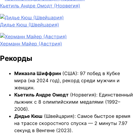
Кьетиль Андре Омодт (Норвегия)
Дидье Кюш (Швейцария)
Херманн Майер (Австрия)
Рекорды
Микаэла Шиффрин
(США): 97 побед в Кубке
мира (на 2024 год), рекорд среди мужчин и
женщин.
Кьетиль Андре Омодт
(Норвегия): Единственный
лыжник с 8 олимпийскими медалями (1992–
2006).
Дидье Кюш
(Швейцария): Самое быстрое время
на трассе скоростного спуска — 2 минуты 7.97
секунд в Венгене (2023).