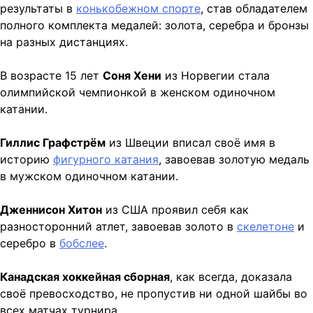
результаты в
конькобежном спорте
, став обладателем
полного комплекта медалей: золота, серебра и бронзы
на разных дистанциях.
В возрасте 15 лет
Соня Хени
из Норвегии стала
олимпийской чемпионкой в женском одиночном
катании.
Гиллис Графстрём
из Швеции вписал своё имя в
историю
фигурного катания
, завоевав золотую медаль
в мужском одиночном катании.
Дженнисон Хитон
из США проявил себя как
разносторонний атлет, завоевав золото в
скелетоне
и
серебро в
бобслее
.
Канадская хоккейная сборная
, как всегда, доказала
своё превосходство, не пропустив ни одной шайбы во
всех матчах турнира.