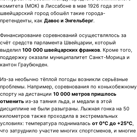
комитета (МОК) в Лиссабоне в мае 1926 года этот
швейцарский город обошёл такие города-
претенденты, как
Давос и Энгельберг
.
Финансирование соревнований осуществлялось за
счёт средств парламента Швейцарии, который
выделил
100 000 швейцарских франков
. Кроме того,
поддержку оказали муниципалитет Санкт-Морица и
кантон Граубюнден.
Из-за необычно тёплой погоды возникли серьёзные
проблемы. Например, соревнования по конькобежному
спорту на дистанции
10 000 метров пришлось
отменить
из-за таяния льда, и медали в этой
дисциплине не были разыграны. Лыжная гонка на 50
километров также проходила в экстремальных
условиях: температура поднималась
от 0°C до +25°C
,
что затруднило участие многих спортсменов, и многие