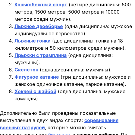
Конькобежный спорт
(четыре дисциплины: 500
метров, 1500 метров, 5000 метров и 10000
метров среди мужчин).
Лыжное двоеборье
(одна дисциплина: мужское
индивидуальное первенство).
Лыжные гонки
(две дисциплины: гонка на 18
километров и 50 километров среди мужчин).
Прыжки с трамплина
(одна дисциплина:
мужчины).
Скелетон
(одна дисциплина: мужчины).
Фигурное катание
(три дисциплины: мужское и
женское одиночное катание, парное катание).
Хоккей с шайбой
(одна дисциплина: мужские
команды).
Дополнительно были проведены показательные
выступления в двух видах спорта:
соревнования
военных патрулей
, которые можно считать
предшественником
биатлона
, и
гонки на собаках
. По