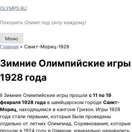
Перейти
OLYMPS.RU
к
содержимому
Покорить Олимп под силу каждому!
Меню
Главная
»
Санкт-Мориц-1928
Зимние Олимпийские игры
1928 года
II Зимние Олимпийские игры прошли
с 11 по 19
февраля 1928 года
в швейцарском городе
Санкт-
Мориц
, находящемся в кантоне Гризон. Игры 1928
года стали первыми, которые были проведены
отдельно от летних Олимпиад. Соревнования, которые
прошли в 1924 году в Шамони, изначально назывались