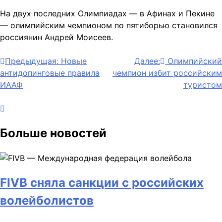
На двух последних Олимпиадах — в Афинах и Пекине
— олимпийским чемпионом по пятиборью становился
россиянин Андрей Моисеев.
Навигация
Предыдущая:
Новые
Далее:
Олимпийский
антидопинговые правила
чемпион избит российским
по
ИААФ
туристом
записям
Больше новостей
FIVB сняла санкции с российских
волейболистов