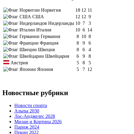
Норвегия
18
12
11
США
12
12
9
Нидерланды
10
7
3
Италия
10
6
14
Германия
8
10
8
Франция
8
9
6
Швеция
8
6
4
Швейцария
6
9
8
Австрия
5
8
5
Япония
5
7
12
Новостные рубрики
Новости спорта
Альпы 2030
Лос-Анджелес 2028
Милан и Кортина 2026
Париж 2024
Пекин 2022