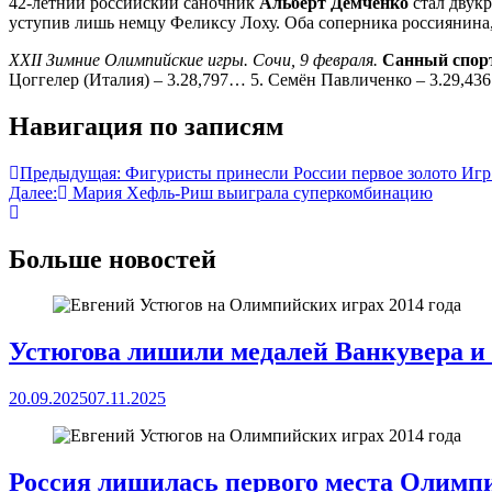
42-летний российский саночник
Альберт Демченко
стал двук
уступив лишь немцу Феликсу Лоху. Оба соперника россиянин
XXII Зимние Олимпийские игры. Сочи, 9 февраля.
Санный спор
Цоггелер (Италия) – 3.28,797… 5. Семён Павличенко – 3.29,436
Навигация по записям
Предыдущая:
Фигуристы принесли России первое золото Игр
Далее:
Мария Хефль-Риш выиграла суперкомбинацию
Больше новостей
Устюгова лишили медалей Ванкувера и
20.09.2025
07.11.2025
Россия лишилась первого места Олимп