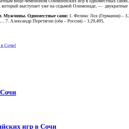
ратным вице-чемпионом Олимпйиских игр в одноместных санях. 
а, который выступает уже на седьмой Олимпиаде, — двукратны
т. Мужчины. Одноместные сани:
1. Феликс Лох (Германия) – 3.
… 7. Александр Перетягин (оба – Россия) – 3.29,495.
 в Сочи!
 Сочи
ийских игр в Сочи