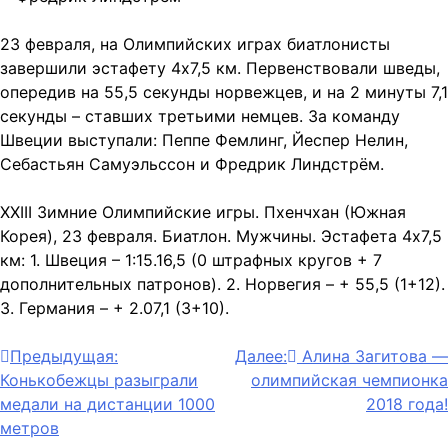
23 февраля, на Олимпийских играх биатлонисты
завершили эстафету 4х7,5 км. Первенствовали шведы,
опередив на 55,5 секунды норвежцев, и на 2 минуты 7,1
секунды – ставших третьими немцев. За команду
Швеции выступали: Пеппе Фемлинг, Йеспер Нелин,
Себастьян Самуэльссон и Фредрик Линдстрём.
XXIII Зимние Олимпийские игры. Пхенчхан (Южная
Корея), 23 февраля. Биатлон. Мужчины. Эстафета 4х7,5
км: 1. Швеция – 1:15.16,5 (0 штрафных кругов + 7
дополнительных патронов). 2. Норвегия – + 55,5 (1+12).
3. Германия – + 2.07,1 (3+10).
Навигация
Предыдущая:
Далее:
Алина Загитова —
Конькобежцы разыграли
олимпийская чемпионка
по
медали на дистанции 1000
2018 года!
записям
метров