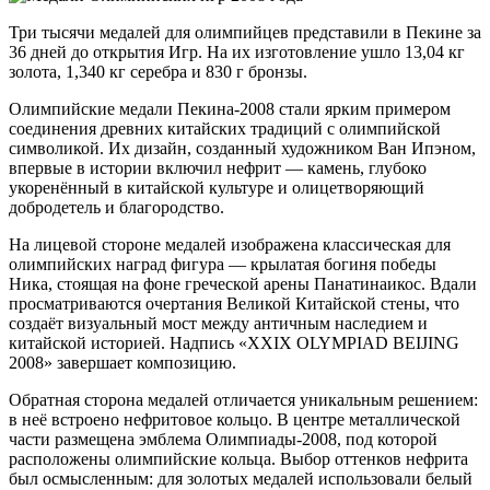
Три тысячи медалей для олимпийцев представили в Пекине за
36 дней до открытия Игр. На их изготовление ушло 13,04 кг
золота, 1,340 кг серебра и 830 г бронзы.
Олимпийские медали Пекина‑2008 стали ярким примером
соединения древних китайских традиций с олимпийской
символикой. Их дизайн, созданный художником Ван Ипэном,
впервые в истории включил нефрит — камень, глубоко
укоренённый в китайской культуре и олицетворяющий
добродетель и благородство.
На лицевой стороне медалей изображена классическая для
олимпийских наград фигура — крылатая богиня победы
Ника, стоящая на фоне греческой арены Панатинаикос. Вдали
просматриваются очертания Великой Китайской стены, что
создаёт визуальный мост между античным наследием и
китайской историей. Надпись «XXIX OLYMPIAD BEIJING
2008» завершает композицию.
Обратная сторона медалей отличается уникальным решением:
в неё встроено нефритовое кольцо. В центре металлической
части размещена эмблема Олимпиады‑2008, под которой
расположены олимпийские кольца. Выбор оттенков нефрита
был осмысленным: для золотых медалей использовали белый