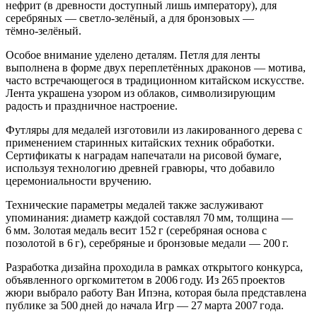
нефрит (в древности доступный лишь императору), для
серебряных — светло‑зелёный, а для бронзовых —
тёмно‑зелёный.
Особое внимание уделено деталям. Петля для ленты
выполнена в форме двух переплетённых драконов — мотива,
часто встречающегося в традиционном китайском искусстве.
Лента украшена узором из облаков, символизирующим
радость и праздничное настроение.
Футляры для медалей изготовили из лакированного дерева с
применением старинных китайских техник обработки.
Сертификаты к наградам напечатали на рисовой бумаге,
используя технологию древней гравюры, что добавило
церемониальности вручению.
Технические параметры медалей также заслуживают
упоминания: диаметр каждой составлял 70 мм, толщина —
6 мм. Золотая медаль весит 152 г (серебряная основа с
позолотой в 6 г), серебряные и бронзовые медали — 200 г.
Разработка дизайна проходила в рамках открытого конкурса,
объявленного оргкомитетом в 2006 году. Из 265 проектов
жюри выбрало работу Ван Ипэна, которая была представлена
публике за 500 дней до начала Игр — 27 марта 2007 года.