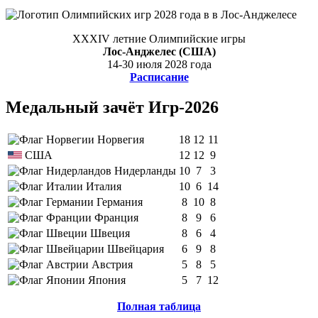
XXXIV летние Олимпийские игры
Лос-Анджелес (США)
14-30 июля 2028 года
Расписание
Медальный зачёт Игр-2026
Норвегия
18
12
11
США
12
12
9
Нидерланды
10
7
3
Италия
10
6
14
Германия
8
10
8
Франция
8
9
6
Швеция
8
6
4
Швейцария
6
9
8
Австрия
5
8
5
Япония
5
7
12
Полная таблица