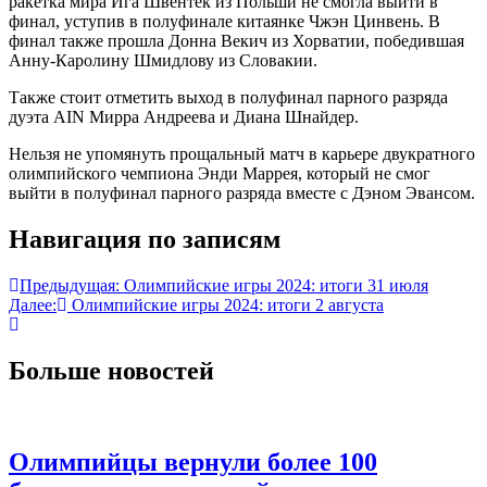
ракетка мира Ига Швентек из Польши не смогла выйти в
финал, уступив в полуфинале китаянке Чжэн Цинвень. В
финал также прошла Донна Векич из Хорватии, победившая
Анну-Каролину Шмидлову из Словакии.
Также стоит отметить выход в полуфинал парного разряда
дуэта AIN Мирра Андреева и Диана Шнайдер.
Нельзя не упомянуть прощальный матч в карьере двукратного
олимпийского чемпиона Энди Маррея, который не смог
выйти в полуфинал парного разряда вместе с Дэном Эвансом.
Навигация по записям
Предыдущая:
Олимпийские игры 2024: итоги 31 июля
Далее:
Олимпийские игры 2024: итоги 2 августа
Больше новостей
Олимпийцы вернули более 100