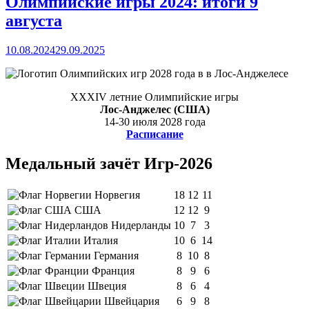
Олимпийские игры 2024: итоги 9
августа
10.08.2024
29.09.2025
XXXIV летние Олимпийские игры
Лос-Анджелес (США)
14-30 июля 2028 года
Расписание
Медальный зачёт Игр-2026
Норвегия
18
12
11
США
12
12
9
Нидерланды
10
7
3
Италия
10
6
14
Германия
8
10
8
Франция
8
9
6
Швеция
8
6
4
Швейцария
6
9
8