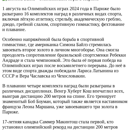
1 августа на Олимпийских играх 2024 года в Париже было
разыграно 16 комплектов наград в различных видах спорта,
включая лёгкую атлетику, стрельбу, академическую греблю,
дзюдо, гребной слалом, спортивную гимнастику, фехтование
и плавание.
Особенно напряжённой была борьба в спортивной
гимнастике, где американка Симона Байлз стремилась
завоевать второе золото в личном многоборье. Она смогла
преодолеть сопротивление бразильской спортсменки Ребекки
Андраде и стала чемпионкой.
Это была её первая победа на
Олимпийских играх после восьмилетнего перерыва. До неё в
этом виде спорта дважды побеждали Лариса Латынина из
СССР и Вера Чаславска из Чехословакии.
В плавании четыре комплекта наград были разыграны в
различных дисциплинах. Венгр Хуберт Кош впечатлил всех,
выиграв дистанцию 200 метров на спине. Его тренирует
знаменитый Боб Боуман, который также является наставником
француза Леона Маршана, уже завоевавшего три золота в
Париже.
17-летняя канадка Саммер Макинтош стала первой, кто
установил олимпийский рекорд на дистанции 200 метров