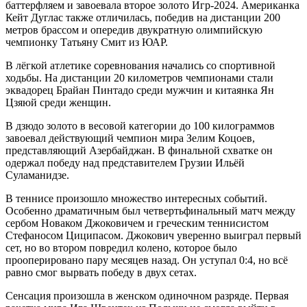
баттерфляем и завоевала второе золото Игр-2024. Американка
Кейт Дуглас также отличилась, победив на дистанции 200
метров брассом и опередив двукратную олимпийскую
чемпионку Татьяну Смит из ЮАР.
В лёгкой атлетике соревнования начались со спортивной
ходьбы. На дистанции 20 километров чемпионами стали
эквадорец Брайан Пинтадо среди мужчин и китаянка Ян
Цзяюй среди женщин.
В дзюдо золото в весовой категории до 100 килограммов
завоевал действующий чемпион мира Зелим Коцоев,
представляющий Азербайджан. В финальной схватке он
одержал победу над представителем Грузии Ильёй
Суламанидзе.
В теннисе произошло множество интересных событий.
Особенно драматичным был четвертьфинальный матч между
сербом Новаком Джоковичем и греческим теннисистом
Стефаносом Циципасом. Джокович уверенно выиграл первый
сет, но во втором повредил колено, которое было
прооперировано пару месяцев назад. Он уступал 0:4, но всё
равно смог вырвать победу в двух сетах.
Сенсация произошла в женском одиночном разряде. Первая