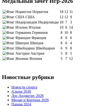
Медальный зачёт Игр-2026
Норвегия
18
12
11
США
12
12
9
Нидерланды
10
7
3
Италия
10
6
14
Германия
8
10
8
Франция
8
9
6
Швеция
8
6
4
Швейцария
6
9
8
Австрия
5
8
5
Япония
5
7
12
Новостные рубрики
Новости спорта
Альпы 2030
Лос-Анджелес 2028
Милан и Кортина 2026
Париж 2024