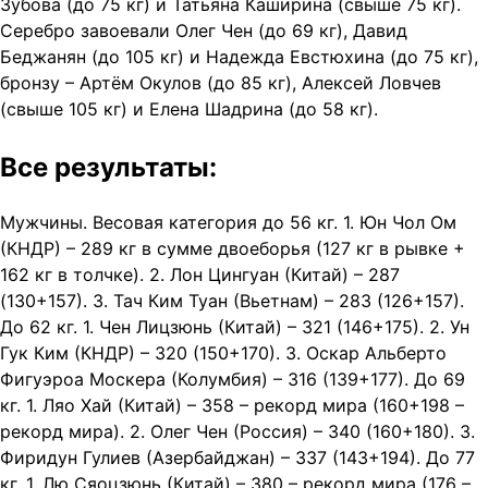
Зубова (до 75 кг) и Татьяна Каширина (свыше 75 кг).
Серебро завоевали Олег Чен (до 69 кг), Давид
Беджанян (до 105 кг) и Надежда Евстюхина (до 75 кг),
бронзу – Артём Окулов (до 85 кг), Алексей Ловчев
(свыше 105 кг) и Елена Шадрина (до 58 кг).
Все результаты:
Мужчины. Весовая категория до 56 кг. 1. Юн Чол Ом
(КНДР) – 289 кг в сумме двоеборья (127 кг в рывке +
162 кг в толчке). 2. Лон Цингуан (Китай) – 287
(130+157). 3. Тач Ким Туан (Вьетнам) – 283 (126+157).
До 62 кг. 1. Чен Лицзюнь (Китай) – 321 (146+175). 2. Ун
Гук Ким (КНДР) – 320 (150+170). 3. Оскар Альберто
Фигуэроа Москера (Колумбия) – 316 (139+177). До 69
кг. 1. Ляо Хай (Китай) – 358 – рекорд мира (160+198 –
рекорд мира). 2. Олег Чен (Россия) – 340 (160+180). 3.
Фиридун Гулиев (Азербайджан) – 337 (143+194). До 77
кг. 1. Лю Сяоцзюнь (Китай) – 380 – рекорд мира (176 –