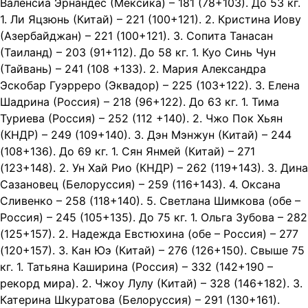
Валенсиа Эрнандес (Мексика) – 181 (78+103). До 53 кг.
1. Ли Яцзюнь (Китай) – 221 (100+121). 2. Кристина Иову
(Азербайджан) – 221 (100+121). 3. Сопита Танасан
(Таиланд) – 203 (91+112). До 58 кг. 1. Куо Синь Чун
(Тайвань) – 241 (108 +133). 2. Мария Александра
Эскобар Гуэрреро (Эквадор) – 225 (103+122). 3. Елена
Шадрина (Россия) – 218 (96+122). До 63 кг. 1. Тима
Туриева (Россия) – 252 (112 +140). 2. Чжо Пок Хьян
(КНДР) – 249 (109+140). 3. Дэн Мэнжун (Китай) – 244
(108+136). До 69 кг. 1. Сян Янмей (Китай) – 271
(123+148). 2. Ун Хай Рио (КНДР) – 262 (119+143). 3. Дина
Сазановец (Белоруссия) – 259 (116+143). 4. Оксана
Сливенко – 258 (118+140). 5. Светлана Шимкова (обе –
Россия) – 245 (105+135). До 75 кг. 1. Ольга Зубова – 282
(125+157). 2. Надежда Евстюхина (обе – Россия) – 277
(120+157). 3. Кан Юэ (Китай) – 276 (126+150). Свыше 75
кг. 1. Татьяна Каширина (Россия) – 332 (142+190 –
рекорд мира). 2. Чжоу Лулу (Китай) – 328 (146+182). 3.
Катерина Шкуратова (Белоруссия) – 291 (130+161).