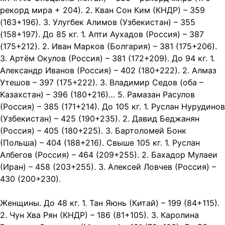
рекорд мира + 204). 2. Кван Сон Ким (КНДР) – 359
(163+196). 3. Улугбек Алимов (Узбекистан) – 355
(158+197). До 85 кг. 1. Апти Аухадов (Россия) – 387
(175+212). 2. Иван Марков (Болгария) – 381 (175+206).
3. Артём Окулов (Россия) – 381 (172+209). До 94 кг. 1.
Александр Иванов (Россия) – 402 (180+222). 2. Алмаз
Утешов – 397 (175+222). 3. Владимир Седов (оба –
Казахстан) – 396 (180+216)… 5. Рамазан Расулов
(Россия) – 385 (171+214). До 105 кг. 1. Руслан Нурудинов
(Узбекистан) – 425 (190+235). 2. Давид Беджанян
(Россия) – 405 (180+225). 3. Бартоломей Бонк
(Польша) – 404 (188+216). Свыше 105 кг. 1. Руслан
Албегов (Россия) – 464 (209+255). 2. Бахадор Мулаеи
(Иран) – 458 (203+255). 3. Алексей Ловчев (Россия) –
430 (200+230).
Женщины. До 48 кг. 1. Тан Яюнь (Китай) – 199 (84+115).
2. Чун Хва Рян (КНДР) – 186 (81+105). 3. Каролина