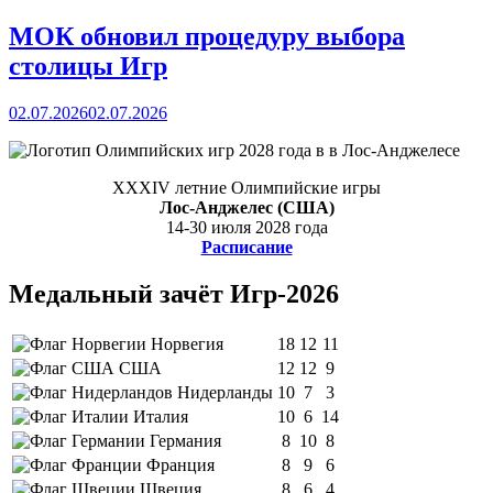
МОК обновил процедуру выбора
столицы Игр
02.07.2026
02.07.2026
XXXIV летние Олимпийские игры
Лос-Анджелес (США)
14-30 июля 2028 года
Расписание
Медальный зачёт Игр-2026
Норвегия
18
12
11
США
12
12
9
Нидерланды
10
7
3
Италия
10
6
14
Германия
8
10
8
Франция
8
9
6
Швеция
8
6
4