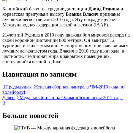
Кениийский бегун на средние дистанции
Дэвид Рудиша
и
хорватская прыгунья в высоту
Бланка Власич
признаны
лучшими легкоатлетами 2010 года. Эту награду вручает
Международная федерация легкой атлетики (IAAF).
21-летний Рудиша в 2010 году дважды бил мировой рекорд на
своей коронной дистанции 800 метров. Он выиграл 12
турниров и стал самым юным спортсменом, признававшимся
лучшим легкоатлетом года. Власич в 2010 году выиграла, в
частности, чемпионат мира в закрытых помещениях,
состоявшийся весной в Дохе.
Навигация по записям
Предыдущая:
Женская cборная выиграла ЧМ-2010 года по
волейболу!
Далее:
Медальный план на Олимпийские игры 2012 года
Больше новостей