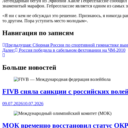
Легендарный бегун из Эфиопии Хайле Гебреселассие сообщил о
знаменитый марафон. Гебреселассие является одним из самых
«Я ни с кем не обсуждал это решение. Признаюсь, я никогда ра
то другим. Пора уступить место молодым».
Навигация по записям
Предыдущая:
Сборная России по спортивной гимнастике вы
Далее:
Россия победила в сабельном фехтовании на ЧМ-2010
Больше новостей
FIVB сняла санкции с российских воле
09.07.2026
10.07.2026
МОК временно восстановил статус ОК