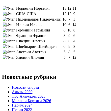
Норвегия
18
12
11
США
12
12
9
Нидерланды
10
7
3
Италия
10
6
14
Германия
8
10
8
Франция
8
9
6
Швеция
8
6
4
Швейцария
6
9
8
Австрия
5
8
5
Япония
5
7
12
Новостные рубрики
Новости спорта
Альпы 2030
Лос-Анджелес 2028
Милан и Кортина 2026
Париж 2024
Пекин 2022