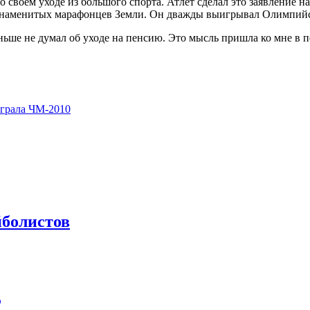
 своем уходе из большого спорта. Атлет сделал это заявление н
 знаменитых марафонцев Земли. Он дважды выигрывал Олимпийс
ньше не думал об уходе на пенсию. Это мысль пришла ко мне в п
играла ЧМ-2010
йболистов
Р