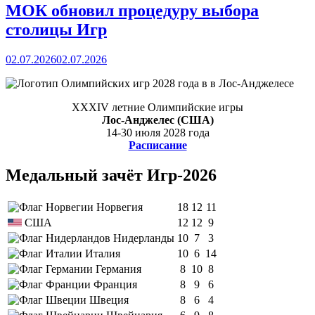
МОК обновил процедуру выбора
столицы Игр
02.07.2026
02.07.2026
XXXIV летние Олимпийские игры
Лос-Анджелес (США)
14-30 июля 2028 года
Расписание
Медальный зачёт Игр-2026
Норвегия
18
12
11
США
12
12
9
Нидерланды
10
7
3
Италия
10
6
14
Германия
8
10
8
Франция
8
9
6
Швеция
8
6
4