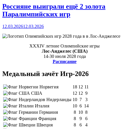
Россияне выиграли ещё 2 золота
Паралимпийских игр
12.03.2026
12.03.2026
XXXIV летние Олимпийские игры
Лос-Анджелес (США)
14-30 июля 2028 года
Расписание
Медальный зачёт Игр-2026
Норвегия
18
12
11
США
12
12
9
Нидерланды
10
7
3
Италия
10
6
14
Германия
8
10
8
Франция
8
9
6
Швеция
8
6
4