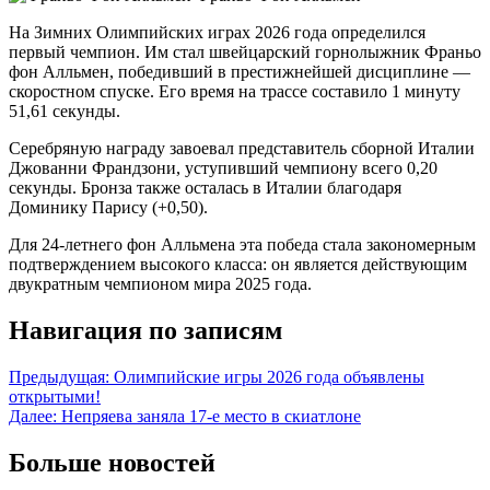
На Зимних Олимпийских играх 2026 года определился
первый чемпион. Им стал швейцарский горнолыжник Франьо
фон Алльмен, победивший в престижнейшей дисциплине —
скоростном спуске. Его время на трассе составило 1 минуту
51,61 секунды.
Серебряную награду завоевал представитель сборной Италии
Джованни Франдзони, уступивший чемпиону всего 0,20
секунды. Бронза также осталась в Италии благодаря
Доминику Парису (+0,50).
Для 24-летнего фон Алльмена эта победа стала закономерным
подтверждением высокого класса: он является действующим
двукратным чемпионом мира 2025 года.
Навигация по записям
Предыдущая:
Олимпийские игры 2026 года объявлены
открытыми!
Далее:
Непряева заняла 17-е место в скиатлоне
Больше новостей