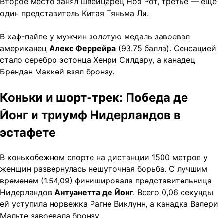
Второе место занял швейцарец Ноэ Рот, третье — еще
один представитель Китая Тяньма Ли.
В хаф-пайпе у мужчин золотую медаль завоевал
американец
Алекс Феррейра
(93.75 балла). Сенсацией
стало серебро эстонца Хенри Силдару, а канадец
Брендан Маккей взял бронзу.
Коньки и шорт-трек: Победа де
Йонг и триумф Нидерландов в
эстафете
В конькобежном спорте на дистанции 1500 метров у
женщин развернулась нешуточная борьба. С лучшим
временем (1.54,09) финишировала представительница
Нидерландов
Антуанетта де Йонг
. Всего 0,06 секунды
ей уступила норвежка Рагне Виклунн, а канадка Валери
Мальте завоевала бронзу.