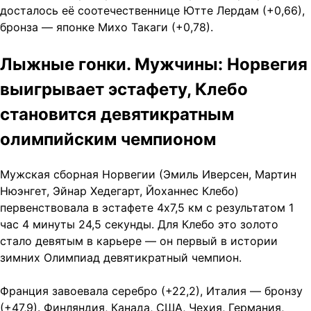
досталось её соотечественнице Ютте Лердам (+0,66),
бронза — японке Михо Такаги (+0,78).
Лыжные гонки. Мужчины: Норвегия
выигрывает эстафету, Клебо
становится девятикратным
олимпийским чемпионом
Мужская сборная Норвегии (Эмиль Иверсен, Мартин
Нюэнгет, Эйнар Хедегарт, Йоханнес Клебо)
первенствовала в эстафете 4х7,5 км с результатом 1
час 4 минуты 24,5 секунды. Для Клебо это золото
стало девятым в карьере — он первый в истории
зимних Олимпиад девятикратный чемпион.
Франция завоевала серебро (+22,2), Италия — бронзу
(+47,9). Финляндия, Канада, США, Чехия, Германия,