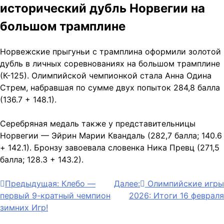
исторический дубль Норвегии на
большом трамплине
Норвежские прыгуньи с трамплина оформили золотой
дубль в личных соревнованиях на большом трамплине
(К-125). Олимпийской чемпионкой стала Анна Одина
Стрем, набравшая по сумме двух попыток 284,8 балла
(136.7 + 148.1).
Серебряная медаль также у представительницы
Норвегии — Эйрин Марии Квандаль (282,7 балла; 140.6
+ 142.1). Бронзу завоевала словенка Ника Превц (271,5
балла; 128.3 + 143.2).
Навигация
Предыдущая:
Клебо —
Далее:
Олимпийские игры
первый 9-кратный чемпион
2026: Итоги 16 февраля
по
зимних Игр!
записям