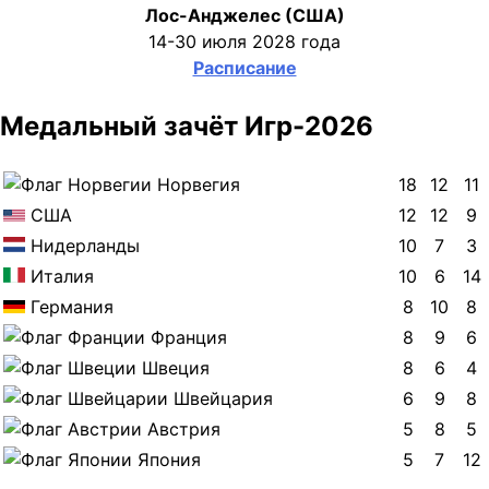
Лос-Анджелес (США)
14-30 июля 2028 года
Расписание
Медальный зачёт Игр-2026
Норвегия
18
12
11
США
12
12
9
Нидерланды
10
7
3
Италия
10
6
14
Германия
8
10
8
Франция
8
9
6
Швеция
8
6
4
Швейцария
6
9
8
Австрия
5
8
5
Япония
5
7
12