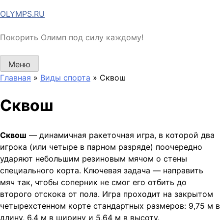
Перейти
OLYMPS.RU
к
содержимому
Покорить Олимп под силу каждому!
Меню
Главная
»
Виды спорта
»
Сквош
Сквош
Сквош
— динамичная ракеточная игра, в которой два
игрока (или четыре в парном разряде) поочередно
ударяют небольшим резиновым мячом о стены
специального корта. Ключевая задача — направить
мяч так, чтобы соперник не смог его отбить до
второго отскока от пола. Игра проходит на закрытом
четырехстенном корте стандартных размеров: 9,75 м в
длину, 6,4 м в ширину и 5,64 м в высоту.