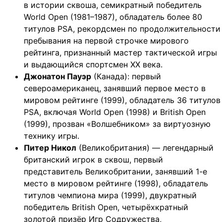
в истории сквоша, семикратный победитель
World Open (1981–1987), обладатель более 80
титулов PSA, рекордсмен по продолжительности
пребывания на первой строчке мирового
рейтинга, признанный мастер тактической игры
и выдающийся спортсмен XX века.
Джонатон Пауэр
(Канада): первый
североамериканец, занявший первое место в
мировом рейтинге (1999), обладатель 36 титулов
PSA, включая World Open (1998) и British Open
(1999), прозван «Волшебником» за виртуозную
технику игры.
Питер Никол
(Великобритания) — легендарный
британский игрок в сквош, первый
представитель Великобритании, занявший 1-е
место в мировом рейтинге (1998), обладатель
титулов чемпиона мира (1999), двукратный
победитель British Open, четырёхкратный
золотой призёр Игр Содружества,