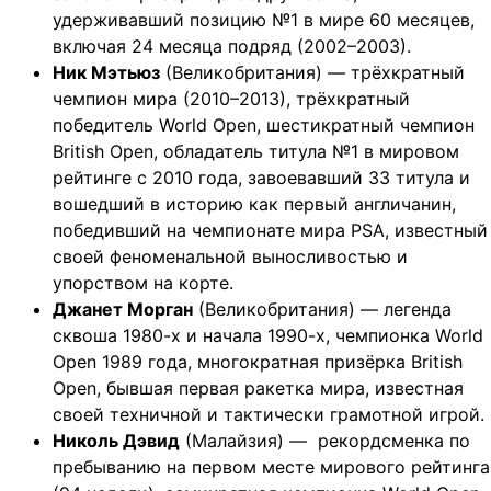
удерживавший позицию №1 в мире 60 месяцев,
включая 24 месяца подряд (2002–2003).
Ник Мэтьюз
(Великобритания) — трёхкратный
чемпион мира (2010–2013), трёхкратный
победитель World Open, шестикратный чемпион
British Open, обладатель титула №1 в мировом
рейтинге с 2010 года, завоевавший 33 титула и
вошедший в историю как первый англичанин,
победивший на чемпионате мира PSA, известный
своей феноменальной выносливостью и
упорством на корте.
Джанет Морган
(Великобритания) — легенда
сквоша 1980-х и начала 1990-х, чемпионка World
Open 1989 года, многократная призёрка British
Open, бывшая первая ракетка мира, известная
своей техничной и тактически грамотной игрой.
Николь Дэвид
(Малайзия) — рекордсменка по
пребыванию на первом месте мирового рейтинга