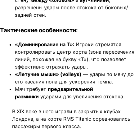
стену
между «оловом» и аут-линией
,
разрешены удары после отскока от боковых/
задней стен.
Тактические особенности:
«Доминирование на Т»
: Игроки стремятся
контролировать центр корта (зона пересечения
линий, похожая на букву «T»), что позволяет
эффективно отражать удары.
«Летучие мыши» (volleys)
— удары по мячу до
его касания пола для ускорения темпа.
Мяч требует
предварительной
разминки
ударами для увеличения отскока.
В XIX веке в него играли в закрытых клубах
Лондона, а на корте RMS Titanic соревновались
пассажиры первого класса.