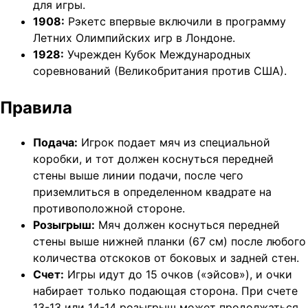
для игры.
1908:
Рэкетс впервые включили в программу
Летних Олимпийских игр в Лондоне.
1928:
Учрежден Кубок Международных
соревнований (Великобритания против США).
Правила
Подача:
Игрок подает мяч из специальной
коробки, и тот должен коснуться передней
стены выше линии подачи, после чего
приземлиться в определенном квадрате на
противоположной стороне.
Розыгрыш:
Мяч должен коснуться передней
стены выше нижней планки (67 см) после любого
количества отскоков от боковых и задней стен.
Счет:
Игры идут до 15 очков («эйсов»), и очки
набирает только подающая сторона. При счете
13-13 или 14-14 розыгрыш может продолжаться.