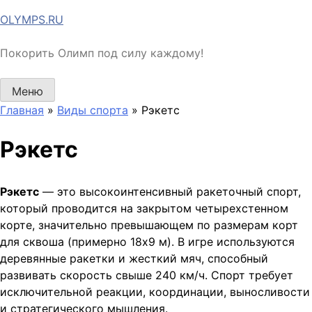
Перейти
OLYMPS.RU
к
содержимому
Покорить Олимп под силу каждому!
Меню
Главная
»
Виды спорта
»
Рэкетс
Рэкетс
Рэкетс
— это высокоинтенсивный ракеточный спорт,
который проводится на закрытом четырехстенном
корте, значительно превышающем по размерам корт
для сквоша (примерно 18х9 м). В игре используются
деревянные ракетки и жесткий мяч, способный
развивать скорость свыше 240 км/ч. Спорт требует
исключительной реакции, координации, выносливости
и стратегического мышления.