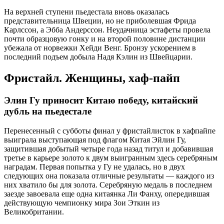
На верхней ступени пьедестала вновь оказалась
представительница Швеции, но не приболевшая Фрида
Карлссон, а Эбба Андерссон. Неудачница эстафеты провела
почти образцовую гонку и на второй половине дистанции
убежала от норвежки Хейди Венг. Бронзу ускорением в
последний подъем добыла Надя Кэлин из Швейцарии.
Фристайл. Женщины, хаф-пайп
Элин Гу приносит Китаю победу, китайский
дубль на пьедестале
Перенесенный с субботы финал у фристайлисток в хафпайпе
выиграла выступающая под флагом Китая Эйлин Гу,
защитившая добытый четыре года назад титул и добавившая
третье в карьере золото к двум выигранным здесь серебряным
наградам. Первая попытка у Гу не удалась, но в двух
следующих она показала отличные результаты — каждого из
них хватило бы для золота. Серебряную медаль в последнем
заезде завоевала еще одна китаянка Ли Фанху, опередившая
действующую чемпионку мира Зои Эткин из
Великобритании.