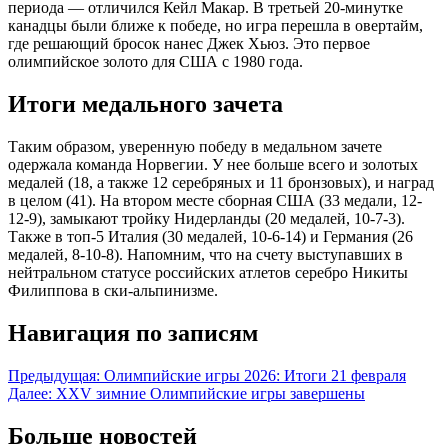
периода — отличился Кейл Макар. В третьей 20-минутке
канадцы были ближе к победе, но игра перешла в овертайм,
где решающий бросок нанес Джек Хьюз. Это первое
олимпийское золото для США с 1980 года.
Итоги медального зачета
Таким образом, уверенную победу в медальном зачете
одержала команда Норвегии. У нее больше всего и золотых
медалей (18, а также 12 серебряных и 11 бронзовых), и наград
в целом (41). На втором месте сборная США (33 медали, 12-
12-9), замыкают тройку Нидерланды (20 медалей, 10-7-3).
Также в топ-5 Италия (30 медалей, 10-6-14) и Германия (26
медалей, 8-10-8). Напомним, что на счету выступавших в
нейтральном статусе российских атлетов серебро Никиты
Филиппова в ски-альпинизме.
Навигация по записям
Предыдущая:
Олимпийские игры 2026: Итоги 21 февраля
Далее:
XXV зимние Олимпийские игры завершены
Больше новостей