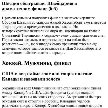
Швеция обыгрывает Швейцарию в
драматичном финале (6:5)
Примечательным получился финал в женском керлинге.
Сборная Швеции со скипом Анной Хассельборг уже в первом
энде получила преимущество в два камня. Но
четырехкратные чемпионки мира из Швейцарии во главе с
Сильваной Тиринцони к седьмому энду сумели сравнять счет.
Перед заключительным отрезком игры на табло было
равенство — 5:5, но у шведок было преимущество в виде
хаммера, которое удалось реализовать. Для Хассельборг это
второе олимпийское золото в карьере.
Хоккей. Мужчины, финал
США в овертайме сломили сопротивление
Канады и завоевали золото
Украшением всех Олимпийских игр стал хоккейный финал
между Канадой и США. Два фаворита турнира выдали
отличный матч на высоких скоростях. Американцы быстро
открыли счет и отошли в оборону. Канадцам удалось
распечатать ворота Конора Хеллебака лишь в конце второго