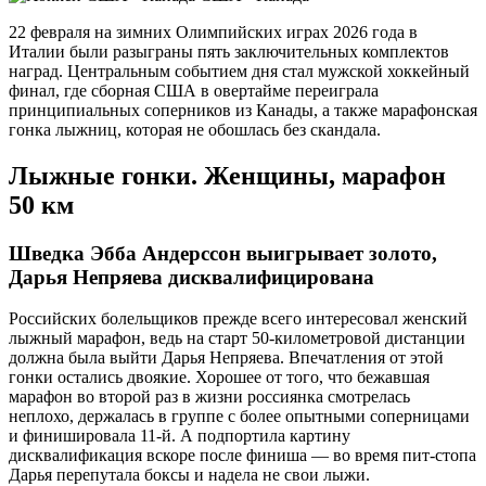
22 февраля на зимних Олимпийских играх 2026 года в
Италии были разыграны пять заключительных комплектов
наград. Центральным событием дня стал мужской хоккейный
финал, где сборная США в овертайме переиграла
принципиальных соперников из Канады, а также марафонская
гонка лыжниц, которая не обошлась без скандала.
Лыжные гонки. Женщины, марафон
50 км
Шведка Эбба Андерссон выигрывает золото,
Дарья Непряева дисквалифицирована
Российских болельщиков прежде всего интересовал женский
лыжный марафон, ведь на старт 50-километровой дистанции
должна была выйти Дарья Непряева. Впечатления от этой
гонки остались двоякие. Хорошее от того, что бежавшая
марафон во второй раз в жизни россиянка смотрелась
неплохо, держалась в группе с более опытными соперницами
и финишировала 11-й. А подпортила картину
дисквалификация вскоре после финиша — во время пит-стопа
Дарья перепутала боксы и надела не свои лыжи.