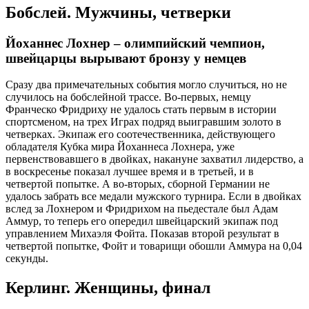
Бобслей. Мужчины, четверки
Йоханнес Лохнер – олимпийский чемпион,
швейцарцы вырывают бронзу у немцев
Сразу два примечательных события могло случиться, но не
случилось на бобслейной трассе. Во-первых, немцу
Франческо Фридриху не удалось стать первым в истории
спортсменом, на трех Играх подряд выигравшим золото в
четверках. Экипаж его соотечественника, действующего
обладателя Кубка мира Йоханнеса Лохнера, уже
первенствовавшего в двойках, накануне захватил лидерство, а
в воскресенье показал лучшее время и в третьей, и в
четвертой попытке. А во-вторых, сборной Германии не
удалось забрать все медали мужского турнира. Если в двойках
вслед за Лохнером и Фридрихом на пьедестале был Адам
Аммур, то теперь его опередил швейцарский экипаж под
управлением Михаэля Фойта. Показав второй результат в
четвертой попытке, Фойт и товарищи обошли Аммура на 0,04
секунды.
Керлинг. Женщины, финал